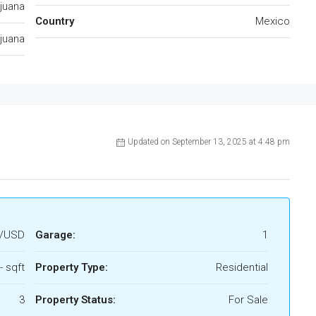
ijuana
Country
Mexico
ijuana
Updated on September 13, 2025 at 4:48 pm
0/USD
Garage:
1
- sqft
Property Type:
Residential
3
Property Status:
For Sale