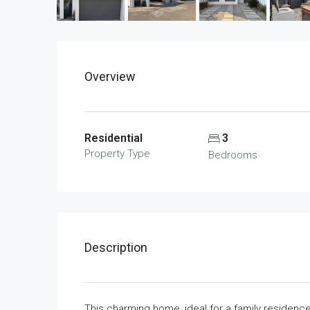
Overview
Residential
3
Property Type
Bedrooms
Description
This charming home, ideal for a family residence