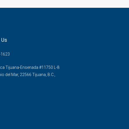
 Us
-1623
ca Tijuana-Ensenada #11750 L-8
o del Mar, 22566 Tijuana, B.C.,