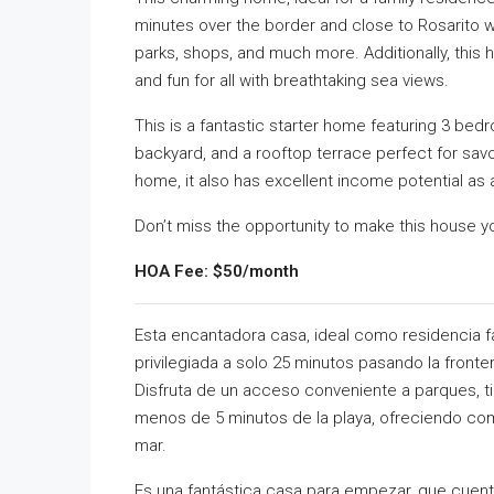
minutes over the border and close to Rosarito 
parks, shops, and much more. Additionally, this
and fun for all with breathtaking sea views.
This is a fantastic starter home featuring 3 bedr
backyard, and a rooftop terrace perfect for savo
home, it also has excellent income potential as 
Don’t miss the opportunity to make this house yo
HOA Fee: $50/month
Esta encantadora casa, ideal como residencia f
privilegiada a solo 25 minutos pasando la front
Disfruta de un acceso conveniente a parques, 
menos de 5 minutos de la playa, ofreciendo com
mar.
Es una fantástica casa para empezar, que cuen