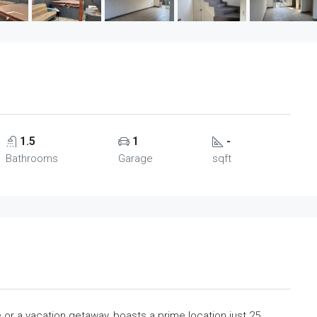
1.5
1
-
Bathrooms
Garage
sqft
 or a vacation getaway, boasts a prime location just 25