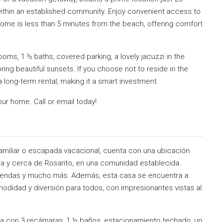
within an established community. Enjoy convenient access to
 home is less than 5 minutes from the beach, offering comfort
ooms, 1 ½ baths, covered parking, a lovely jacuzzi in the
ring beautiful sunsets. If you choose not to reside in the
a long-term rental, making it a smart investment.
ur home. Call or email today!
amiliar o escapada vacacional, cuenta con una ubicación
era y cerca de Rosarito, en una comunidad establecida.
tiendas y mucho más. Además, esta casa se encuentra a
odidad y diversión para todos, con impresionantes vistas al
ta con 3 recámaras, 1 ½ baños, estacionamiento techado, un