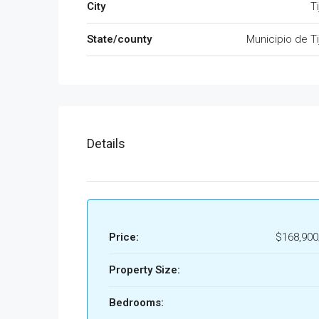
City
T
State/county
Municipio de T
Details
Price:
$168,90
Property Size:
Bedrooms: